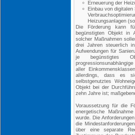
Erneuerung der Heiz
Einbau von digitalen
Verbrauchsoptimieru
Heizungsanlagen (sof
Die Förderung kann f
begünstigten Objekt in
solcher Maßnahmen solle
drei Jahren steuerlich 
Aufwendungen für Sanie
je begünstigtes Ob
progressionsunabhängige 
aller Einkommensklasse
allerdings, dass es 
selbstgenutztes Wohnei
Objekt bei der Durchfüh
zehn Jahre ist; maßgebend 
Voraussetzung für die F
energetische Maßnahme
wurde. Die Anforderunge
die Mindestanforderunge
über eine separate Rec