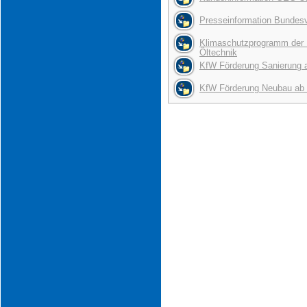
Presseinformation Bundes
Klimaschutzprogramm der B
Öltechnik
KfW Förderung Sanierung 
KfW Förderung Neubau ab 