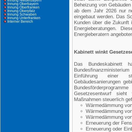
Innung Niederbayern
Innung Oberbayern
Beheizung von Gebäuden g
Innung Oberfranken
ab dem Jahr 2026 nur no
Innung Oberpfalz
Innung Schwaben
eingebaut werden. Das Sc
Innung Unterfranken
Interner Bereich
Kunden über die Zukunft 
Energieberatungen. Die
Energieberatern angebote
Kabinett winkt Gesetzes
Das Bundeskabinett
Bundesfinanzminister
Einführung einer ste
Gebäudesanierungen gebil
Bundesförderprogram
Gesetzesentwurf sieht 
Maßnahmen steuerlich gef
Wärmedämmung von
Wärmedämmung von 
Wärmedämmung von
Erneuerung der Fens
Erneuerung oder Einb