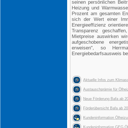
seinen persönlichen Beitr
Heizung und Warmwasserb
Prozent am gesamten Ene
sich der Wert einer Imm
Energieeffizienz orientie
Transparenz geschaffen
Mietpreise auswirken wir
aufgeschobene energet
erweisen", so Herrm
Energiebedarfsausweis ber
Aktuelle Infos zum Klima
Austauschprämie für Ölhe
Neue Förderung Bafa ab 2
Förderübersicht Bafa ab 2
Kundeninformation Ölheiz
Kundeninformation GEG Ö