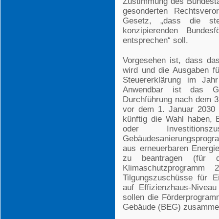
Zustimmung des Bundestag
gesonderten Rechtsvero
Gesetz, „dass die st
konzipierenden Bundesf
entsprechen“ soll.
Vorgesehen ist, dass da
wird und die Ausgaben f
Steuererklärung im Jah
Anwendbar ist das G
Durchführung nach dem 3
vor dem 1. Januar 2030 
künftig die Wahl haben,
oder Investiti
Gebäudesanierungsprogr
aus erneuerbaren Energi
zu beantragen (für 
Klimaschutzprogramm 
Tilgungszuschüsse für 
auf Effizienzhaus-Nivea
sollen die Förderprogramm
Gebäude (BEG) zusammen