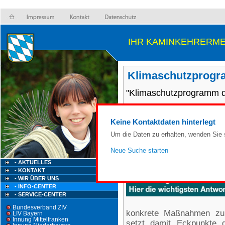
IHR KAMINKEHRERME
Klimaschutzprogr
"Klimaschutzprogramm d
Keine Kontaktdaten hinterlegt
Um die Daten zu erhalten, wenden Sie s
Neue Suche starten
- AKTUELLES
- KONTAKT
- WIR ÜBER UNS
- INFO-CENTER
- SERVICE-CENTER
Bundesverband ZIV
konkrete Maßnahmen zu
LIV Bayern
Innung Mittelfranken
setzt damit Eckpunkte 