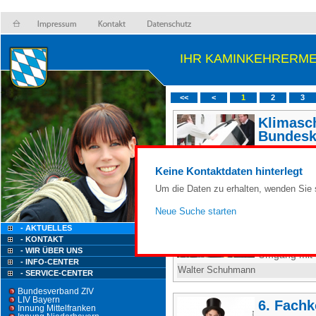
IHR KAMINKEHRERME
<<
<
1
2
3
Klimasc
Bundesk
"Klimaschut
Keine Kontaktdaten hinterlegt
Walter Schuhmann
Um die Daten zu erhalten, wenden Sie s
Hinweis
Neue Suche starten
Sehr ge
- AKTUELLES
- KONTAKT
KAMINKEHRE
- WIR ÜBER UNS
Umgang mit 
- INFO-CENTER
Walter Schuhmann
- SERVICE-CENTER
Bundesverband ZIV
LIV Bayern
6. Fach
Innung Mittelfranken