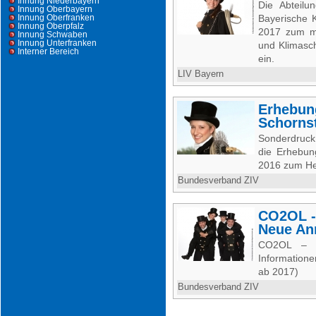
Innung Niederbayern
Die Abteilu
Innung Oberbayern
Innung Oberfranken
Bayerische 
Innung Oberpfalz
2017 zum mi
Innung Schwaben
Innung Unterfranken
und Klimasc
Interner Bereich
ein.
LIV Bayern
Erhebun
Schorns
Sonderdruck
die Erhebun
2016 zum He
Bundesverband ZIV
CO2OL -
Neue An
CO2OL – 
Information
ab 2017)
Bundesverband ZIV